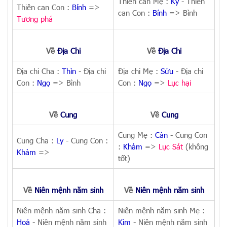
Thiên can Mẹ :
Kỷ
- Thiên
Thiên can Con :
Bính
=>
can Con :
Bính
=> Bình
Tương phá
Về
Địa Chi
Về
Địa Chi
Địa chi Cha :
Thìn
- Địa chi
Địa chi Mẹ :
Sửu
- Địa chi
Con :
Ngọ
=> Bình
Con :
Ngọ
=>
Lục hại
Về
Cung
Về
Cung
Cung Mẹ :
Càn
- Cung Con
Cung Cha :
Ly
- Cung Con :
:
Khảm
=>
Lục Sát
(không
Khảm
=>
tốt)
Về
Niên mệnh năm sinh
Về
Niên mệnh năm sinh
Niên mệnh năm sinh Cha :
Niên mệnh năm sinh Mẹ :
Hoả
- Niên mệnh năm sinh
Kim
- Niên mệnh năm sinh