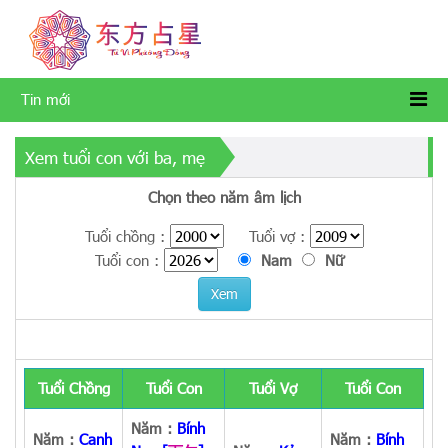
Tin mới
Xem tuổi con với ba, mẹ
Chọn theo năm âm lịch
Tuổi chồng :
Tuổi vợ :
Tuổi con :
Nam
Nữ
Xem
Tuổi Chồng
Tuổi Con
Tuổi Vợ
Tuổi Con
Năm :
Bính
Năm :
Canh
Năm :
Bính