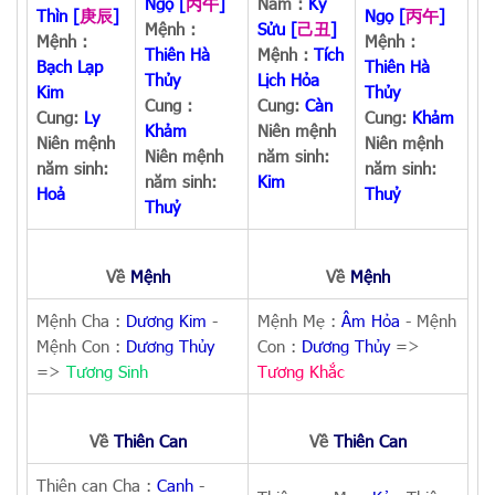
Ngọ
[
丙午
]
Năm :
Kỷ
Thìn
[
庚辰
]
Ngọ
[
丙午
]
Mệnh :
Sửu
[
己丑
]
Mệnh :
Mệnh :
Thiên Hà
Mệnh :
Tích
Bạch Lạp
Thiên Hà
Thủy
Lịch Hỏa
Kim
Thủy
Cung :
Cung:
Càn
Cung:
Ly
Cung:
Khảm
Khảm
Niên mệnh
Niên mệnh
Niên mệnh
Niên mệnh
năm sinh:
năm sinh:
năm sinh:
năm sinh:
Kim
Hoả
Thuỷ
Thuỷ
Về
Mệnh
Về
Mệnh
Mệnh Cha :
Dương Kim
-
Mệnh Mẹ :
Âm Hỏa
- Mệnh
Mệnh Con :
Dương Thủy
Con :
Dương Thủy
=>
=>
Tương Sinh
Tương Khắc
Về
Thiên Can
Về
Thiên Can
Thiên can Cha :
Canh
-