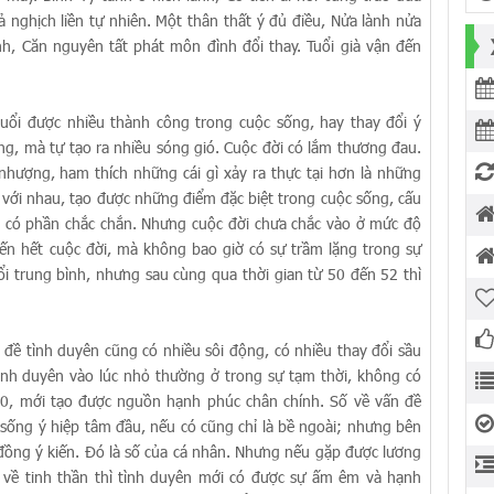
ả nghịch liền tự nhiên. Một thân thất ý đủ điều, Nửa lành nửa
nh, Căn nguyên tất phát môn đình đổi thay. Tuổi già vận đến
ổi được nhiều thành công trong cuộc sống, hay thay đổi ý
ng, mà tự tạo ra nhiều sóng gió. Cuộc đời có lắm thương đau.
 nhượng, ham thích những cái gì xảy ra thực tại hơn là những
i với nhau, tạo được những điểm đặc biệt trong cuộc sống, cấu
 có phần chắc chắn. Nhưng cuộc đời chưa chắc vào ở mức độ
ến hết cuộc đời, mà không bao giờ có sự trầm lặng trong sự
ổi trung bình, nhưng sau cùng qua thời gian từ 50 đến 52 thì
đề tình duyên cũng có nhiều sôi động, có nhiều thay đổi sầu
ình duyên vào lúc nhỏ thường ở trong sự tạm thời, không có
30, mới tạo được nguồn hạnh phúc chân chính. Số về vấn đề
 sống ý hiệp tâm đầu, nếu có cũng chỉ là bề ngoài; nhưng bên
đồng ý kiến. Đó là số của cá nhân. Nhưng nếu gặp được lương
 về tinh thần thì tình duyên mới có được sự ấm êm và hạnh