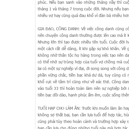
phúc. Nếu bạn sanh vào những tháng nầy thì cuộ
tháng 1 và tháng 7 trong cuộc đời. Nhưng nếu bạn
nhiều vợ hay cũng quá đau khổ vì đàn bà nhiều hơn,
GIA ĐẠO, CÔNG DANH: Về việc công danh cũng có n
nên chuyện công danh thường được lên cao mà ít k
Nhưng lớn thì tạo được nhiều tên tuổi. Cuộc đời
một cách rất dễ dàng, ít khi gặp sự khó khăn. Về
không nhờ thân tộc họ hàng trong việc tạo nên d
có thể nhờ sự trùng hợp của tuổi vợ chồng mà cu
lai có một sự nghiệp vĩ đại, đi song song với công
phần vững chắc, tiền bạc khá dư dả, tuy cũng có 
khổ cực về tâm trí cũng như về xác thịt. Công da
vào tuổi 33 thì hoàn toàn làm nên sự nghiệp bởi 
tiền bạc dồi dào, hạnh phúc ấm êm, cuộc sống thê
TUỔI HẠP CHO LÀM ĂN: Trước khi muốn làm ăn hay 
không sợ thất bại, bạn cần lựa tuổi để hợp tác, hù
cũng phải tùy theo hoàn cảnh và trường hợp xảy r
bạn cần lựa cho đúng những tuổi này mà hợp tác t