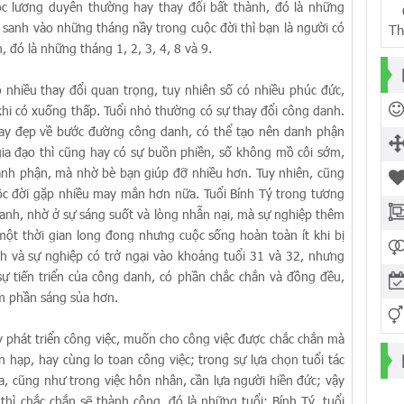
c lương duyên thường hay thay đổi bất thành, đó là những
Ch
 sanh vào những tháng nầy trong cuộc đời thì bạn là người có
Th
 đó là những tháng 1, 2, 3, 4, 8 và 9.
hiều thay đổi quan trọng, tuy nhiên số có nhiều phúc đức,
hi có xuống thấp. Tuổi nhỏ thường có sự thay đổi công danh.
 hay đẹp về bước đường công danh, có thể tạo nên danh phận
 gia đạo thì cũng hay có sự buồn phiền, số không mồ côi sớm,
anh phận, mà nhờ bè bạn giúp đỡ nhiều hơn. Tuy nhiên, cũng
ộc đời gặp nhiều may mắn hơn nữa. Tuổi Bính Tý trong tương
 danh, nhờ ở sự sáng suốt và lòng nhẫn nại, mà sự nghiệp thêm
một thời gian long đong nhưng cuộc sống hoàn toàn ít khi bị
nh và sự nghiệp có trở ngại vào khoảng tuổi 31 và 32, nhưng
sự tiến triển của công danh, có phần chắc chắn và đồng đều,
m phần sáng sủa hơn.
phát triển công việc, muốn cho công việc được chắc chắn mà
n hạp, hay cùng lo toan công việc; trong sự lựa chọn tuổi tác
a, cũng như trong việc hôn nhân, cần lựa người hiền đức; vậy
hì chắc chắn sẽ thành công, đó là những tuổi: Bính Tý, tuổi