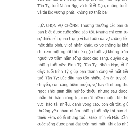
Tân Tỵ, tuổi Nhâm Ngọ và tuổi Ất Dậu, những tuổi
và tài lộc vượng phát, không sợ thất bại.
LỰA CHỌN VỢ CHỒNG: Thường thường các bạn đi xe
bạn biết được cuộc sống sắp tới. Nhưng chỉ xem t
sự thiếu sót quan trọng vì hai tuổi của vợ chồng liê
một điều phải. Vì cá nhân khác, có vợ chồng lại k
chỉ xem một người thì nếu gặp tuổi vợ không tr
người vợ trăm năm sống được cao sang, quyền quý,
những tuổi nầy: Bính Tý, Tân Tỵ, Nhâm Ngọ, Ất D
đây: Tuổi Bính Tý giúp bạn thành công về mặt tiề
tuổi Tân Tỵ: Lúc đầu hao tốn nhiều, làm ăn tuy c
chuyển, con cũng hiếm muộn, vợ hay đi nhưng thư
Ngọ: Thời gian đầu nghèo thiếu, nhưng sau được 
nhẫn thì thành công to, con rất hiếm muộn. Kết hô
vực, hào tài nhiều, danh vọng cao, con cái tốt, 
thương yêu nhau nhằm những tuổi nầy thì bạn ch
thiếu kém, đó là những tuổi: Giáp Thìn và Mậu Dầ
cuộc sống được phát đạt trên mọi mặt. Khi gặp nhữ