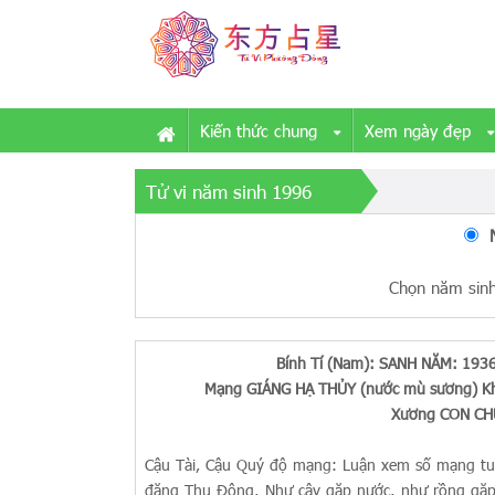
Kiến thức chung
Xem ngày đẹp
Tử vi năm sinh 1996
Chọn năm sinh
Bính Tí (Nam): SANH NĂM: 193
Mạng GIÁNG HẠ THỦY (nước mù sương) K
Xương CON CHU
Cậu Tài, Cậu Quý độ mạng: Luận xem số mạng tuổ
đặng Thu Đông, Như cây gặp nước, như rồng gặp m