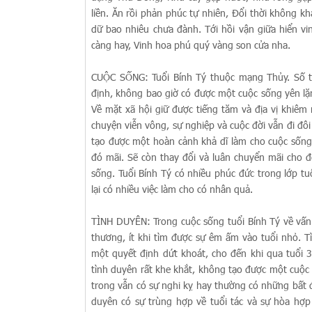
liền. Ăn rồi phản phúc tự nhiên, Đổi thời không kh
dữ bao nhiêu chưa đành. Tới hồi vận giữa hiển vi
càng hay, Vinh hoa phú quý vàng son cửa nha.
CUỘC SỐNG: Tuổi Bính Tý thuộc mạng Thủy. Số tu
định, không bao giờ có được một cuộc sống yên lặ
Về mặt xã hội giữ được tiếng tăm và địa vị khiêm
chuyện viễn vông, sự nghiệp và cuộc đời vẫn đi đô
tạo được một hoàn cảnh khả dĩ làm cho cuộc sống
đó mãi. Sẽ còn thay đổi và luân chuyển mãi cho đ
sống. Tuổi Bính Tý có nhiều phúc đức trong lớp tu
lại có nhiều việc làm cho có nhân quả.
TÌNH DUYÊN: Trong cuộc sống tuổi Bính Tý về vấn 
thương, ít khi tìm được sự êm ấm vào tuổi nhỏ. T
một quyết định dứt khoát, cho đến khi qua tuổi 
tình duyên rất khe khắt, không tạo được một cuộc
trong vẫn có sự nghi kỵ hay thường có những bất 
duyên có sự trùng hợp về tuổi tác và sự hòa hợp