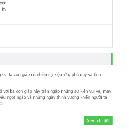
yện
 hy
g 6: Ba con giáp có nhiều sự kiện lớn, phú quý và tình
i với ba con giáp này tràn ngập những sự kiện vui vẻ, may
yêu ngọt ngào và những ngày thịnh vượng khiến người ta
ị!
Xem chi tiết