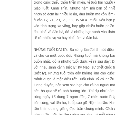
trong cuộc thiếu thốn triền miên, vì tuổi hai người
Giáp Tuất, Canh Thìn. Những năm mà bạn có nhiề
nhơn sẽ đem lại nhiều lo âu, đau buồn mà còn làm
ở vào 17, 21, 23, 29, 33, 35 và 41 tuổi. Nếu bạn
vào tình trạng xa vắng, hay gặp nhiều buồn phiền
đau khổ về đàn bà, đó là những bạn sanh vào tháng
sẽ có nhiều vợ và hay khổ tâm vì đàn bà.
NHỮNG TUỔI ĐẠI KỴ: Sự sống lứa đôi là một điều 
và cho cả một cuộc đời. Những tuổi mà không bao
buồn nhất, đó là những tuổi được kể ra sau đây: Đ
với nhau sanh cảnh biệt ly; Kỷ Mão, sự chết chóc
(biệt ly). Những tuổi trên đây không làm cho cuộ
tránh được là một điều tốt. Tuổi Bính Tý có nhiều
lương duyên, nên xem sao hạn cho cả hai người mà
nên bỏ qua sẽ có ảnh hưởng lớn. Thí dụ như năm B
cúng ngày 15 dùng 7 ngọn đèn, 7 chén nước lã lạ
bàn cúng, vái tên họ, tuổi, sao gì? Niệm ba lần:
tôn thần quang giảng đạo trần chứng minh. Cách c
nhang đèn. Và tùy theo năm mà cúng, vì mỗi năm s