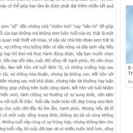
 này có thể giúp bạn làm ăn được phát đạt thêm nhiều kết quả
m "số" đến những nhà "chiêm tinh" hay "tiên tri" để giúp
uổi của bạn không mà không xem luôn tuổi của vợ, thật là một
n quan mật thiết với nhau. Vì vậy các nhà tiên đoán xem trật là
hác, vợ chồng như luồng điện có dây nóng và dây lạnh vậy. Nếu
ùng hạp thì khó mà thực hành đúng được. Vậy bạn muốn chọn
 tiền bạc dồi dào, cuộc đời sống rất hạnh phúc, thì nên chọn
ậu. Bạn kết hôn với tuổi Bính Tý, có những trường hợp sau
n tài, vợ chồng hòa thuận, nhưng lại không con. Kết hôn với
ó tiền nhưng sau mới khá được, nhưng hào tài thường hay luân
ờng giúp chồng trên bước công danh. Kết hôn với tuổi Nhâm
hiển vinh, tánh chồng vợ thường có sự xung khắc, nên kiên
n với tuổi Ất Dậu: Tuổi nầy hoàn toàn tốt đẹp trong mọi lãnh
giúp cho cuộc đời đầy đủ êm ấm, hạnh phúc. Nhưng nếu đã lỡ
ỉ có một cuộc sống trung bình, không dư dả và cũng không
n. Những tuổi này cũng có sự trùng hợp, nhưng không làm cho
ng tuổi nầy, thì cuộc đời bạn sẽ có nhiều buồn khổ hơn, sống