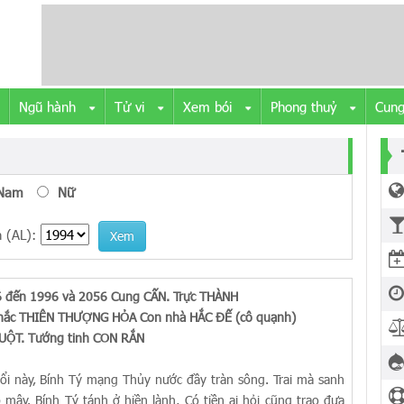
Ngũ hành
Tử vi
Xem bói
Phong thuỷ
Cung
Nam
Nữ
 (AL):
Xem
6 đến 1996 và 2056 Cung CẤN. Trực THÀNH
hắc THIÊN THƯỢNG HỎA Con nhà HẮC ĐẾ (cô quạnh)
ỘT. Tướng tinh CON RẮN
i này, Bính Tý mạng Thủy nước đầy tràn sông. Trai mà sanh
ây. Bính Tý tánh ở hiền lành, Có tiền ai hỏi cũng trao đưa