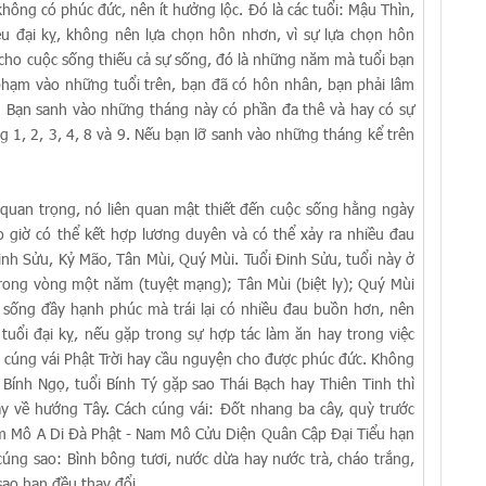
 không có phúc đức, nên ít hưởng lộc. Đó là các tuổi: Mậu Thìn,
u đại kỵ, không nên lựa chọn hôn nhơn, vì sự lựa chọn hôn
 cho cuộc sống thiếu cả sự sống, đó là những năm mà tuổi bạn
 phạm vào những tuổi trên, bạn đã có hôn nhân, bạn phải lâm
. Bạn sanh vào những tháng này có phần đa thê và hay có sự
 1, 2, 3, 4, 8 và 9. Nếu bạn lỡ sanh vào những tháng kể trên
quan trọng, nó liên quan mật thiết đến cuộc sống hằng ngày
 giờ có thể kết hợp lương duyên và có thể xảy ra nhiều đau
inh Sửu, Kỷ Mão, Tân Mùi, Quý Mùi. Tuổi Đinh Sửu, tuổi này ở
 trong vòng một năm (tuyệt mạng); Tân Mùi (biệt ly); Quý Mùi
c sống đầy hạnh phúc mà trái lại có nhiều đau buồn hơn, nên
 tuổi đại kỵ, nếu gặp trong sự hợp tác làm ăn hay trong việc
 cúng vái Phật Trời hay cầu nguyện cho được phúc đức. Không
ính Ngọ, tuổi Bính Tý gặp sao Thái Bạch hay Thiên Tinh thì
y về hướng Tây. Cách cúng vái: Đốt nhang ba cây, quỳ trước
 Nam Mô A Di Đà Phật - Nam Mô Cửu Diện Quân Cập Đại Tiểu hạn
úng sao: Bình bông tươi, nước dừa hay nước trà, cháo trắng,
ao hạn đều thay đổi.