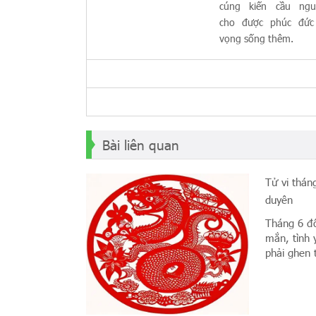
cúng kiến cầu ngu
cho được phúc đức
vọng sống thêm.
Bài liên quan
Tử vi thán
duyên
Tháng 6 đố
mắn, tình 
phải ghen t