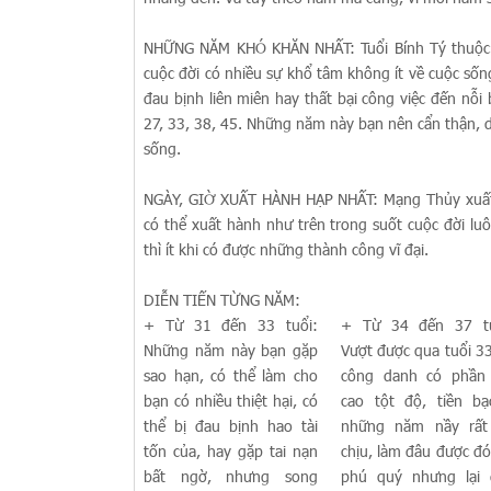
NHỮNG NĂM KHÓ KHĂN NHẤT: Tuổi Bính Tý thuộc mạ
cuộc đời có nhiều sự khổ tâm không ít về cuộc số
đau bịnh liên miên hay thất bại công việc đến nỗ
27, 33, 38, 45. Những năm này bạn nên cẩn thận, d
sống.
NGÀY, GIỜ XUẤT HÀNH HẠP NHẤT: Mạng Thủy xuất 
có thể xuất hành như trên trong suốt cuộc đời l
thì ít khi có được những thành công vĩ đại.
DIỄN TIẾN TỪNG NĂM:
+ Từ 31 đến 33 tuổi:
+ Từ 34 đến 37 tu
Những năm này bạn gặp
Vượt được qua tuổi 33
sao hạn, có thể làm cho
công danh có phần 
bạn có nhiều thiệt hại, có
cao tột độ, tiền b
thể bị đau bịnh hao tài
những năm nầy rất
tốn của, hay gặp tai nạn
chịu, làm đâu được đó
bất ngờ, nhưng song
phú quý nhưng lại 