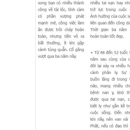
song bạn có nhiều thành
nhiều tai nạn hay n
công về tài lộc, tình cảm
trở lực trong cuộc 
có phần vượng phát
Ảnh hưởng của cuộc 
mạnh mẽ, công việc làm
liên quan đến công d
ăn được trôi chảy hoàn
Thời gian ba năm 
toàn, nhưng tiền vô ra
hoàn toàn tốt đẹp.
bất thường, ít khi gặp
cảnh túng quẫn. Cố gắng
+ Từ 48 đến 52 tuổi:
vượt qua ba năm nầy.
năm sau cùng của c
đời lại xảy ra nhiều 
cảnh phân ly. Sự 
buồn lặng đi trong
não, mang nhiều ch
bệnh nan y, khó th
được qua tai nạn, 
biệt ly như gần kề t
cuộc sống. Đến nh
khi nầy, nên van vái 
Phật, nếu có đạo thì