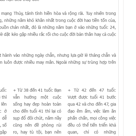
ng Thủy, tánh tình hiền hòa và rộng rãi. Tuy nhiên trong
ng, những năm khó khăn nhất trong cuộc đời hao tiền tốn của,
i buồn chán nhất, đó là những năm bạn ở vào những tuổi: 24,
è dặt kẻo gặp nhiều rắc rối cho cuộc đời bản thân hay cả cuộc
hành vào những ngày chẵn, nhưng lựa giờ lẻ tháng chẵn và
uôn luôn được nhiều may mắn. Ngoài những sự trùng hợp trên
ổi:
+ Từ 38 đến 41 tuổi: Bạn
+ Từ 42 đến 47 tuổi:
 thì
vẫn hưởng một cuộc
Vượt được tuổi 41 bước
lên
sống hay đẹp hoàn toàn
qua 42 và cho đến 47, gia
ạc ở
cho đến tuổi 41 thì lại có
đạo êm ấm, việc làm ăn
 dễ
sụp đổ đôi chút, năm nầy
phấn chấn, mọi công việc
, số
cũng nên đề phòng rủi
đều có thể tiến triển khả
gặp
ro, hay tù tội, bạn nên
quan, chỉ có những