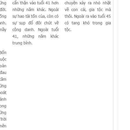
hững
cẩn thận vào tuổi 41 hơn
chuyện xảy ra nhỏ nhặt
đời.
những năm khác. Ngoài
về con cái, gia tộc mà
sống
sự hao tài tốn của, còn có
thôi. Ngoài ra vào tuổi 45
anh.
sự sụp đổ đôi chút về
có tang khó trong gia
nầy
công danh. Ngoài tuổi
tộc.
41, những năm khác
trung bình.
 Bốn
uộc
hoàn
đau
 tâm
ứng
oát
cảnh
rong
ững
Trời
 nên