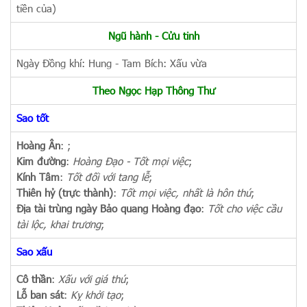
tiền của)
Ngũ hành - Cửu tinh
Ngày Đồng khí: Hung - Tam Bích: Xấu vừa
Theo Ngọc Hạp Thông Thư
Sao tốt
Hoàng Ân
:
;
Kim đường
:
Hoàng Đạo - Tốt mọi việc
;
Kính Tâm
:
Tốt đối với tang lễ
;
Thiên hỷ (trực thành)
:
Tốt mọi việc, nhất là hôn thú
;
Địa tài trùng ngày Bảo quang Hoàng đạo
:
Tốt cho việc cầu
tài lộc, khai trương
;
Sao xấu
Cô thần
:
Xấu với giá thú
;
Lỗ ban sát
:
Kỵ khởi tạo
;