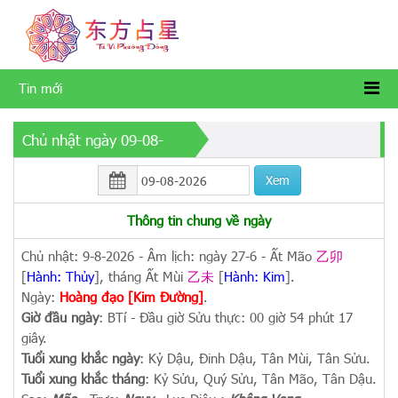
Tin mới
Chủ nhật ngày 09-08-
2026
Xem
Thông tin chung về ngày
Chủ nhật: 9-8-2026 - Âm lịch: ngày 27-6 - Ất Mão
乙卯
[
Hành: Thủy
], tháng Ất Mùi
乙未
[
Hành: Kim
].
Ngày:
Hoàng đạo [Kim Đường]
.
Giờ đầu ngày
: BTí - Đầu giờ Sửu thực: 00 giờ 54 phút 17
giây.
Tuổi xung khắc ngày
: Kỷ Dậu, Đinh Dậu, Tân Mùi, Tân Sửu.
Tuổi xung khắc tháng
: Kỷ Sửu, Quý Sửu, Tân Mão, Tân Dậu.