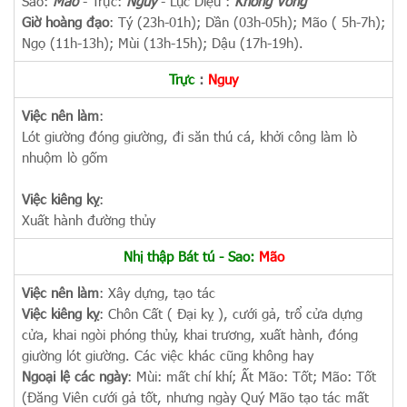
Sao:
Mão
- Trực:
Nguy
- Lục Diệu :
Không Vong
Giờ hoàng đạo
: Tý (23h-01h); Dần (03h-05h); Mão ( 5h-7h);
Ngọ (11h-13h); Mùi (13h-15h); Dậu (17h-19h).
Trực
:
Nguy
Việc nên làm
:
Lót giường đóng giường, đi săn thú cá, khởi công làm lò
nhuộm lò gốm
Việc kiêng kỵ
:
Xuất hành đường thủy
Nhị thập Bát tú - Sao:
Mão
Việc nên làm
: Xây dựng, tạo tác
Việc kiêng kỵ
: Chôn Cất ( Đại kỵ ), cưới gả, trổ cửa dựng
cửa, khai ngòi phóng thủy, khai trương, xuất hành, đóng
giường lót giường. Các việc khác cũng không hay
Ngoại lệ các ngày
: Mùi: mất chí khí; Ất Mão: Tốt; Mão: Tốt
(Đăng Viên cưới gả tốt, nhưng ngày Quý Mão tạo tác mất