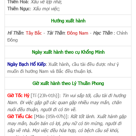
Thiên Hoả
:
Xấu về lợp nhà
;
Thiên Ngục
:
Xấu mọi việc
;
Hướng xuất hành
Hỉ Thần
:
Tây Bắc
-
Tài Thần
:
Đông Nam
-
Hạc Thần
: Chính
Đông
Ngày xuất hành theo cụ Khổng Minh
Ngày Bạch Hổ Kiếp
: Xuất hành, cầu tài đều được như ý
muốn đi hướng Nam và Bắc đều thuận lợi.
Giờ xuất hành theo Lý Thuần Phong
Giờ Tốc Hỷ
[Tí (23h-01h)]:
Tin vui sắp tới, cầu tài đi hướng
Nam. Đi việc gặp gỡ các quan gặp nhiều may mắn, chăn
nuôi đều thuận, người đi có tin về.
Giờ Tiểu Các
[Mão (05h-07h)]:
Rất tốt lành. Xuất hành gặp
may mắn, buôn bán có lợi, phụ nữ có tin mừng, người đi
sắp về nhà. Mọi việc đều hòa hợp, có bệch cầu sẽ khỏi,