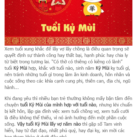
Xem tuổi xung khắc để lấy vợ lấy chồng là điều quan trọng sẽ
quyết định sự thành công hay thất bại, hạnh phúc hay chia ly
từ biệt trong tương lai. “Có thờ có thiêng có kiêng có lành”
tuổi
Kỷ Mùi
hợp, khắc với tuổi nào, sinh năm
Kỷ Mùi
kỵ tuổi gì,
nên tránh những tuổi gì trong làm ăn kinh doanh, hôn nhân và
cuộc sống theo các khía cạnh cung phi, thiên can, địa chi, ngũ
hành...
Khi đang yêu thì nhiều bạn trẻ thường không mấy bận tâm đến
chuyện
tuổi Kỷ Mùi của mình hợp với tuổi nào
, nhưng khi chuẩn
bị kết hôn, lập gia đình việc xem tuổi chồng vợ, xem tuổi cưới
là điều không thể thiếu, vì nó ảnh hưởng đến một phần cuộc
sống.
Vậy tuổi Kỷ Mùi lấy vợ năm nào
thì gặp số Tam vinh
hiển, hay tứ đạt đạo, nhất phú quý, hay đại kỵ, xin mời các
bạn tham khảo ở dưới đây nhé.