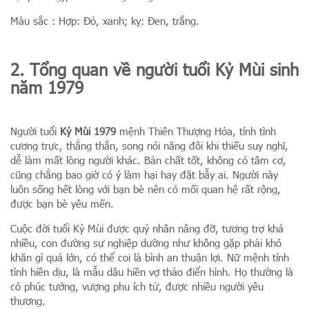
Màu sắc : Hợp: Đỏ, xanh; kỵ: Đen, trắng.
2. Tổng quan về người tuổi Kỷ Mùi sinh
năm 1979
Người tuổi
Kỷ Mùi 1979
mệnh Thiên Thượng Hỏa, tính tình
cương trực, thẳng thắn, song nói năng đôi khi thiếu suy nghĩ,
dễ làm mất lòng người khác. Bản chất tốt, không có tâm cơ,
cũng chẳng bao giờ có ý làm hại hay đặt bẫy ai. Người này
luôn sống hết lòng với bạn bè nên có mối quan hệ rất rộng,
được bạn bè yêu mến.
Cuộc đời tuổi Kỷ Mùi được quý nhân nâng đỡ, tương trợ khá
nhiều, con đường sự nghiệp dường như không gặp phải khó
khăn gì quá lớn, có thể coi là bình an thuận lợi. Nữ mệnh tính
tình hiền dịu, là mẫu dâu hiền vợ thảo điển hình. Họ thường là
có phúc tướng, vượng phu ích tử, được nhiều người yêu
thương.