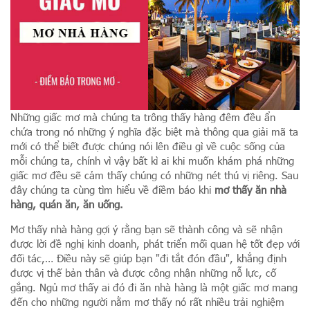
Những giấc mơ mà chúng ta trông thấy hàng đêm đều ẩn
chứa trong nó những ý nghĩa đặc biệt mà thông qua giải mã ta
mới có thể biết được chúng nói lên điều gì về cuộc sống của
mỗi chúng ta, chính vì vậy bất kì ai khi muốn khám phá những
giấc mơ đều sẽ cảm thấy chúng có những nét thú vị riêng. Sau
đây chúng ta cùng tìm hiểu về điềm báo khi
mơ thấy ăn nhà
hàng, quán ăn, ăn uống.
Mơ thấy nhà hàng gợi ý rằng bạn sẽ thành công và sẽ nhận
được lời đề nghị kinh doanh, phát triển mối quan hệ tốt đẹp với
đối tác,… Điều này sẽ giúp bạn "đi tắt đón đầu", khẳng định
được vị thế bản thân và được công nhận những nỗ lực, cố
gắng. Ngủ mơ thấy ai đó đi ăn nhà hàng là một giấc mơ mang
đến cho những người nằm mơ thấy nó rất nhiều trải nghiệm