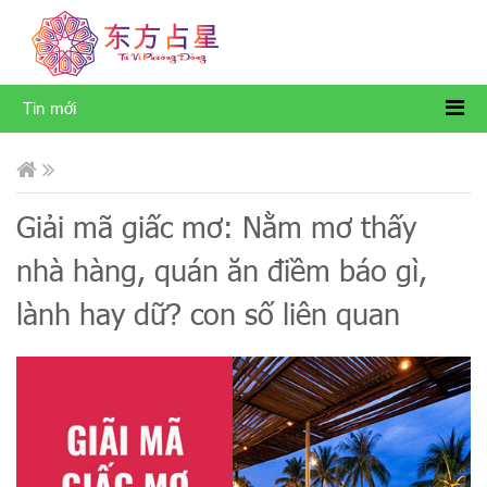
Tin mới
Giải mã giấc mơ: Nằm mơ thấy
nhà hàng, quán ăn điềm báo gì,
lành hay dữ? con số liên quan