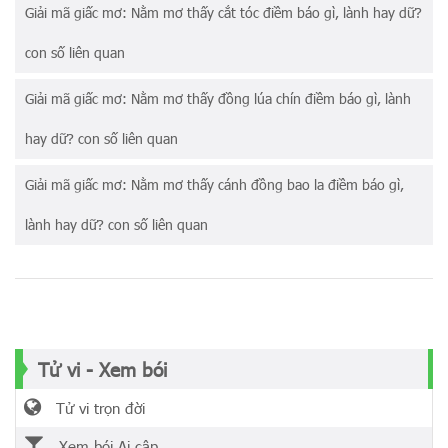
Giải mã giấc mơ: Nằm mơ thấy cắt tóc điềm báo gì, lành hay dữ?
con số liên quan
Giải mã giấc mơ: Nằm mơ thấy đồng lúa chín điềm báo gì, lành
hay dữ? con số liên quan
Giải mã giấc mơ: Nằm mơ thấy cánh đồng bao la điềm báo gì,
lành hay dữ? con số liên quan
Tử vi - Xem bói
Tử vi trọn đời
Xem bói Ai cập