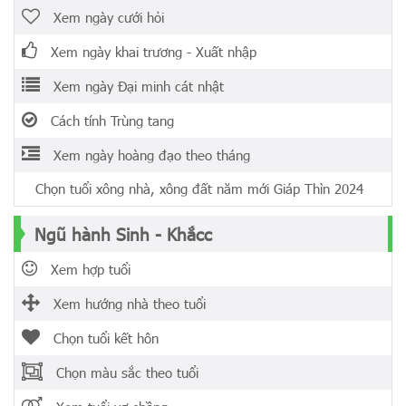
Xem ngày cưới hỏi
Xem ngày khai trương - Xuất nhập
Xem ngày Đại minh cát nhật
Cách tính Trùng tang
Xem ngày hoàng đạo theo tháng
Chọn tuổi xông nhà, xông đất năm mới Giáp Thìn 2024
Ngũ hành Sinh - Khắcc
Xem hợp tuổi
Xem hướng nhà theo tuổi
Chọn tuổi kết hôn
Chọn màu sắc theo tuổi