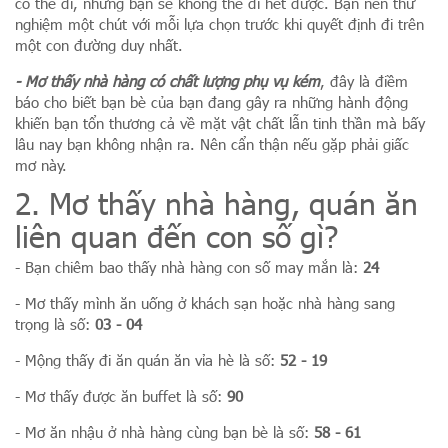
có thể đi, nhưng bạn sẽ không thể đi hết được. Bạn nên thử
nghiệm một chút với mỗi lựa chọn trước khi quyết định đi trên
một con đường duy nhất.
- Mơ thấy nhà hàng có chất lượng phụ vụ kém
, đây là điềm
báo cho biết bạn bè của bạn đang gây ra những hành động
khiến bạn tổn thương cả về mặt vật chất lẫn tinh thần mà bấy
lâu nay bạn không nhận ra. Nên cẩn thận nếu gặp phải giấc
mơ này.
2. Mơ thấy nhà hàng, quán ăn
liên quan đến con số gì?
- Bạn chiêm bao thấy nhà hàng con số may mắn là:
24
- Mơ thấy mình ăn uống ở khách sạn hoặc nhà hàng sang
trọng là số:
03 - 04
- Mộng thấy đi ăn quán ăn vỉa hè là số:
52 - 19
- Mơ thấy được ăn buffet là số:
90
- Mơ ăn nhậu ở nhà hàng cùng bạn bè là số:
58 - 61