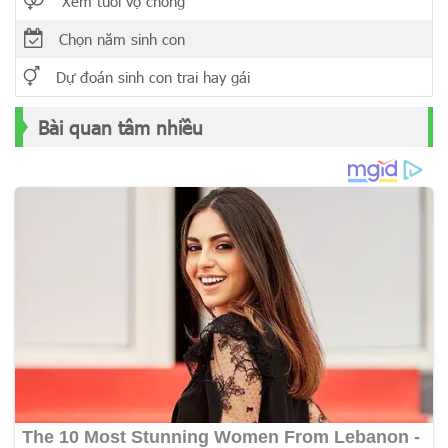
Xem tuổi vợ chồng
Chọn năm sinh con
Dự đoán sinh con trai hay gái
Bài quan tâm nhiều