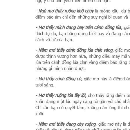
ngụ ý cho tình yêu thiên nhiên của bạn.
- Ngủ mơ thấy ruộng khô cháy
là mộng xấu, dự bá
điềm báo ám chỉ đến những suy nghĩ bi quan và b
- Mơ thấy mình đang bay trên cánh đồng lúa
, gi
thích tự do, bạn bỗng dưng biết bay và đang sải c
cách vô tư của bạn.
- Nằm mơ thấy cánh đồng lúa chín vàng
,
giấc mơ
được thịnh vượng hơn nữa, những điều may mắn 
lúa trên cánh đồng lúa chín vàng điềm báo rằng 
những gì mình nhận được.
- Mơ thấy cánh đồng cỏ
, giấc mơ này là điềm bá
tươi sáng.
- Mơ thấy ruộng lúa lầy lội
,
cho thấy rằng điềm b
khăn đang một lúc ngày càng tới gần với chủ nhân
Chỉ cần bạn có quyết tâm, không nản lòng thì ch
xuôi.
- Nằm mơ thấy đang cày ruộng
, giấc mơ này là 