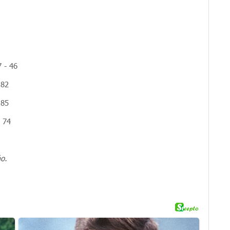
7 - 46
 82
 85
- 74
.
ảo.