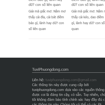
Giải mã giấc mơ: Nằm mơ
Giải mã giấc mơ: Nằm
thấy cái đĩa, cái bát điềm
thấy cái kéo, dao điềm
báo gì, lành hay dữ? con
gì, lành hay dữ? con số
số liên quan
quan
TuviPhuongdong.com
Liên hệ:
tuviphuongdong.com@gmail.com
Các thông tin này được cung cấp bởi
tuviphuongdong.com dựa vào các nguồn thông 
được coi là đáng tin cậy, có sẵn. Tuy nhiên, ch
tôi không đảm bảo tính chính xác hay đầy đủ 
các thông tin này. Chúng tôi có thể có các lời