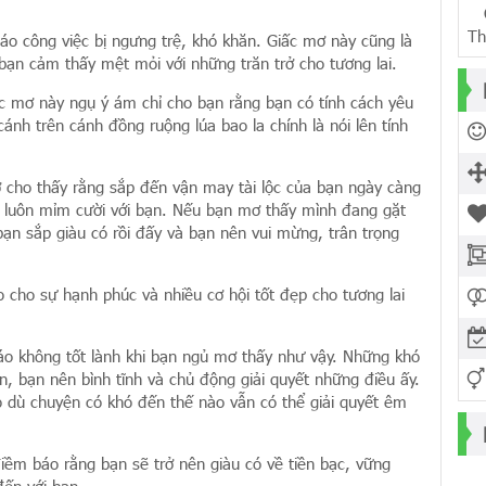
Ch
Th
o công việc bị ngưng trệ, khó khăn. Giấc mơ này cũng là
ạn cảm thấy mệt mỏi với những trăn trở cho tương lai.
ấc mơ này ngụ ý ám chỉ cho bạn rằng bạn có tính cách yêu
ánh trên cánh đồng ruộng lúa bao la chính là nói lên tính
 cho thấy rằng sắp đến vận may tài lộc của bạn ngày càng
luôn mỉm cười với bạn. Nếu bạn mơ thấy mình đang gặt
bạn sắp giàu có rồi đấy và bạn nên vui mừng, trân trọng
o cho sự hạnh phúc và nhiều cơ hội tốt đẹp cho tương lai
áo không tốt lành khi bạn ngủ mơ thấy như vậy. Những khó
, bạn nên bình tĩnh và chủ động giải quyết những điều ấy.
o dù chuyện có khó đến thế nào vẫn có thể giải quyết êm
điềm báo rằng bạn sẽ trở nên giàu có về tiền bạc, vững