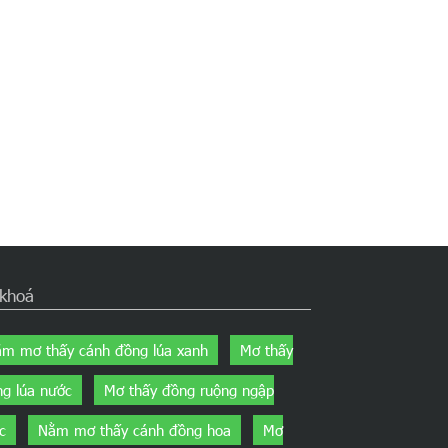
 khoá
m mơ thấy cánh đồng lúa xanh
Mơ thấy
ng lúa nước
Mơ thấy đồng ruộng ngập
c
Nằm mơ thấy cánh đồng hoa
Mơ