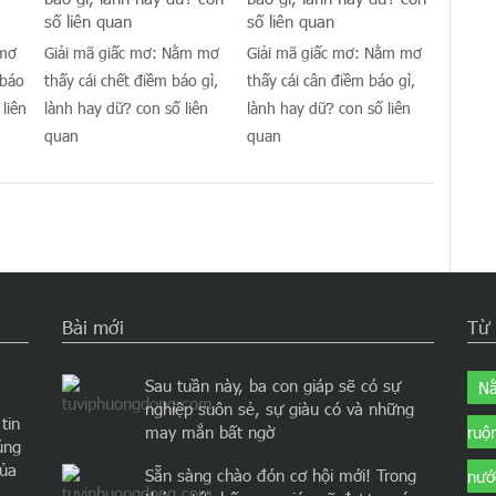
 mơ
Giải mã giấc mơ: Nằm mơ
Giải mã giấc mơ: Nằm mơ
 báo
thấy cái chết điềm báo gì,
thấy cái cân điềm báo gì,
 liên
lành hay dữ? con số liên
lành hay dữ? con số liên
quan
quan
Bài mới
Từ
Sau tuần này, ba con giáp sẽ có sự
Nằ
nghiệp suôn sẻ, sự giàu có và những
tin
may mắn bất ngờ
ruộ
úng
của
Sẵn sàng chào đón cơ hội mới! Trong
nướ