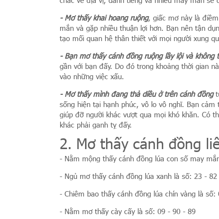
chắc về địa vị, danh tiếng và nhiều may mắn sẽ 
- Mơ thấy khai hoang ruộng
, giấc mơ này là điề
mắn và gặp nhiều thuận lợi hơn. Bạn nên tận dụ
tạo mối quan hệ thân thiết với mọi người xung q
- Bạn mơ thấy cánh đồng ruộng lầy lội và không 
gần với bạn đấy. Do đó trong khoảng thời gian nà
vào những việc xấu.
- Mơ thấy mình đang thả diều ở trên cánh đồng
t
sống hiện tại hạnh phúc, vô lo vô nghĩ. Bạn cảm
giúp đỡ người khác vượt qua mọi khó khăn. Có t
khác phải ganh tỵ đấy.
2. Mơ thấy cánh đồng li
- Nằm mộng thấy cánh đồng lúa con số may mắn 
- Ngủ mơ thấy cánh đồng lúa xanh là số: 23 - 82
- Chiêm bao thấy cánh đồng lúa chín vàng là số: 
- Nằm mơ thấy cày cấy là số: 09 - 90 - 89