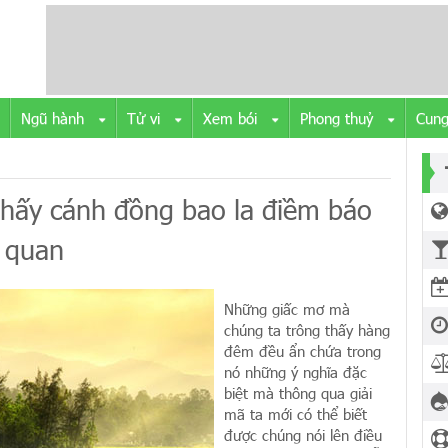
Ngũ hành
Tử vi
Xem bói
Phong thuỷ
Cung
hấy cánh đồng bao la điềm báo
n quan
Những giấc mơ mà
chúng ta trông thấy hàng
đêm đều ẩn chứa trong
nó những ý nghĩa đặc
biệt mà thông qua giải
mã ta mới có thể biết
được chúng nói lên điều