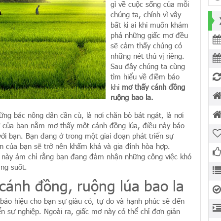
gì về cuộc sống của mỗi
chúng ta, chính vì vậy
bất kì ai khi muốn khám
phá những giấc mơ đều
sẽ cảm thấy chúng có
những nét thú vị riêng.
Sau đây chúng ta cùng
tìm hiểu về điềm báo
khi
mơ thấy cánh đồng
ruộng bao la.
ững bác nông dân cần cù, là nơi chăn bò bát ngát, là nơi
mơ của bạn nằm mơ thấy một cánh đồng lúa, điều này báo
ới bạn. Bạn đang ở trong một giai đoạn phát triển sự
ăn của bạn sẽ trở nên khấm khá và gia đình hòa hợp.
ều này ám chỉ rằng bạn đang đảm nhận những công việc khó
ng suốt.
 cánh đồng, ruộng lúa bao la
báo hiệu cho bạn sự giàu có, tự do và hạnh phúc sẽ đến
ển sự nghiệp. Ngoài ra, giấc mơ này có thể chỉ đơn giản