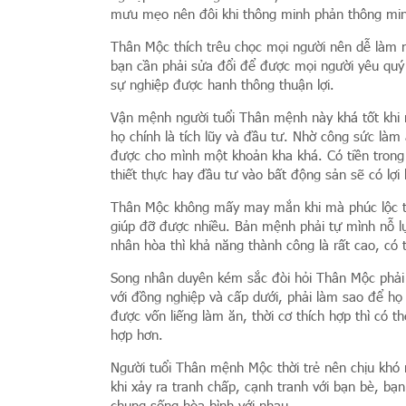
mưu mẹo nên đôi khi thông minh phản thông min
Thân Mộc thích trêu chọc mọi người nên dễ làm 
bạn cần phải sửa đổi để được mọi người yêu quý 
sự nghiệp được hanh thông thuận lợi.
Vận mệnh người tuổi Thân mệnh này khá tốt khi n
họ chính là tích lũy và đầu tư. Nhờ công sức làm
được cho mình một khoản kha khá. Có tiền trong
thiết thực hay đầu tư vào bất động sản sẽ có lợi
Thân Mộc không mấy may mắn khi mà phúc lộc từ
giúp đỡ được nhiều. Bản mệnh phải tự mình nỗ lực
nhân hòa thì khả năng thành công là rất cao, có
Song nhân duyên kém sắc đòi hỏi Thân Mộc phải n
với đồng nghiệp và cấp dưới, phải làm sao để họ v
được vốn liếng làm ăn, thời cơ thích hợp thì có t
hợp hơn.
Người tuổi Thân mệnh Mộc thời trẻ nên chịu khó n
khi xảy ra tranh chấp, cạnh tranh với bạn bè, b
chung sống hòa bình với nhau.