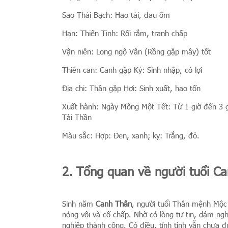
Sao Thái Bạch: Hao tài, đau ốm
Hạn: Thiên Tinh: Rối rắm, tranh chấp
Vận niên: Long ngộ Vân (Rồng gặp mây) tốt
Thiên can: Canh gặp Kỷ: Sinh nhập, có lợi
Địa chi: Thân gặp Hợi: Sinh xuất, hao tốn
Xuất hành: Ngày Mồng Một Tết: Từ 1 giờ đến 3 g
Tài Thần
Màu sắc: Hợp: Đen, xanh; kỵ: Trắng, đỏ.
2. Tổng quan về người tuổi C
Sinh năm
Canh Thân
, người tuổi Thân mệnh Mộc t
nóng vội và cố chấp. Nhờ có lòng tự tin, dám ng
nghiệp thành công. Có điều, tính tình vẫn chưa đ