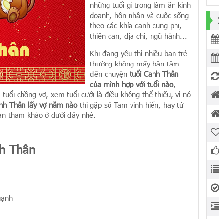
những tuổi gì trong làm ăn kinh
doanh, hôn nhân và cuộc sống
theo các khía cạnh cung phi,
thiên can, địa chi, ngũ hành...
Khi đang yêu thì nhiều bạn trẻ
thường không mấy bận tâm
đến chuyện
tuổi Canh Thân
của mình hợp với tuổi nào
,
 tuổi chồng vợ, xem tuổi cưới là điều không thể thiếu, vì nó
anh Thân lấy vợ năm nào
thì gặp số Tam vinh hiển, hay tứ
bạn tham khảo ở dưới đây nhé.
nh Thân
uạnh