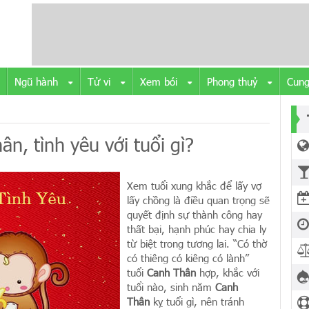
Ngũ hành
Tử vi
Xem bói
Phong thuỷ
Cung
n, tình yêu với tuổi gì?
Xem tuổi xung khắc để lấy vợ
lấy chồng là điều quan trọng sẽ
quyết định sự thành công hay
thất bại, hạnh phúc hay chia ly
từ biệt trong tương lai. “Có thờ
có thiêng có kiêng có lành”
tuổi
Canh Thân
hợp, khắc với
tuổi nào, sinh năm
Canh
Thân
kỵ tuổi gì, nên tránh