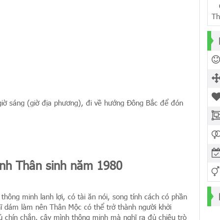
Ch
Th
iờ sáng (giờ địa phương), đi về hướng Đông Bắc để đón
anh Thân sinh năm 1980
hông minh lanh lợi, có tài ăn nói, song tính cách có phần
hĩ dám làm nên Thân Mộc có thể trở thành người khởi
ủ chín chắn, cậy mình thông minh mà nghĩ ra đủ chiêu trò