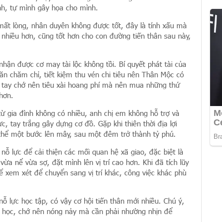
h, tự mình gây họa cho mình.
mất lòng, nhân duyên không được tốt, đây là tính xấu mà
nhiều hơn, cũng tốt hơn cho con đường tiến thân sau này,
hận được cơ may tài lộc không tồi. Bí quyết phát tài của
 ăn chăm chỉ, tiết kiệm thu vén chi tiêu nên Thân Mộc có
 tay chớ nên tiêu xài hoang phí mà nên mua những thứ
 hơn.
 gia đình không có nhiều, anh chị em không hỗ trợ và
, tay trắng gây dựng cơ đồ. Gặp khi thiên thời địa lợi
 thể một bước lên mây, sau một đêm trở thành tỷ phú.
ỗ lực để cải thiện các mối quan hệ xã giao, đặc biệt là
ừa nể vừa sợ, đặt mình lên vị trí cao hơn. Khi đã tích lũy
hể xem xét để chuyển sang vị trí khác, công việc khác phù
ỗ lực học tập, có vậy cơ hội tiến thân mới nhiều. Chú ý,
ạn học, chớ nên nóng nảy mà cần phải nhường nhịn để